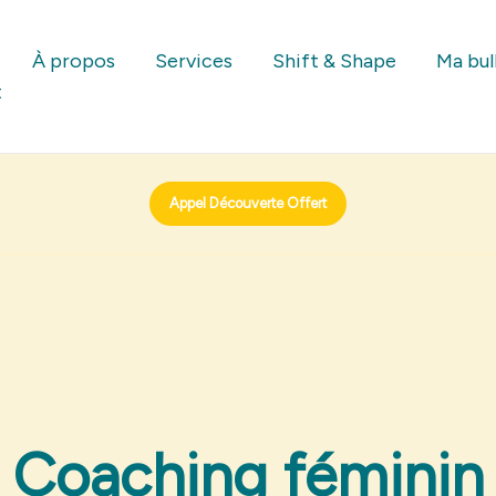
À propos
Services
Shift & Shape
Ma bul
t
Appel Découverte Offert
Coaching féminin