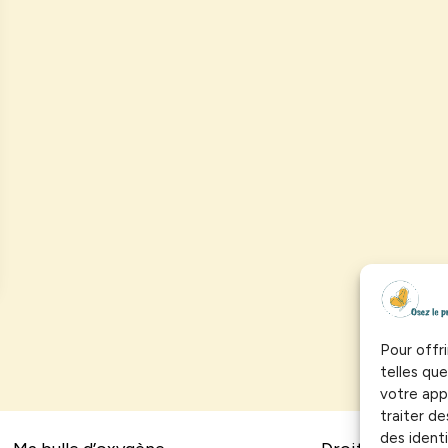
Pour offri
telles qu
votre app
traiter 
des identi