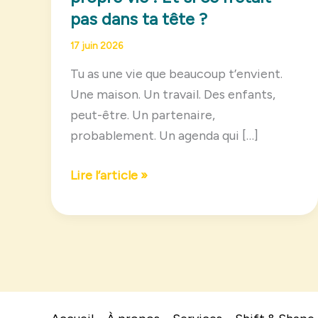
pas dans ta tête ?
17 juin 2026
Tu as une vie que beaucoup t’envient.
Une maison. Un travail. Des enfants,
peut-être. Un partenaire,
probablement. Un agenda qui […]
Se
Lire l’article »
sentir
seule
dans
sa
propre
vie