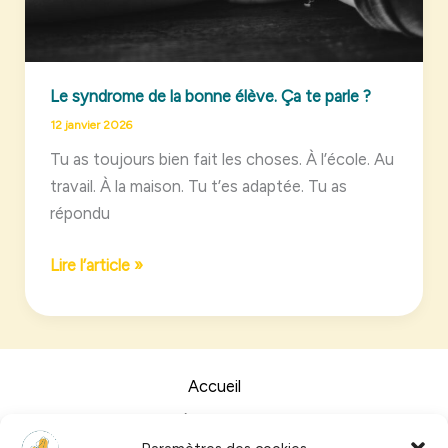
Le syndrome de la bonne élève. Ça te parle ?
12 janvier 2026
Tu as toujours bien fait les choses. À l’école. Au
travail. À la maison. Tu t’es adaptée. Tu as
répondu
Le
Lire l’article »
syndrome
de
la
bonne
Accueil
élève.
À propos
Ça