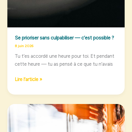
Se prioriser sans culpabiliser — c’est possible ?
8 juin 2026
Tu t’es accordé une heure pour toi. Et pendant
cette heure — tu as pensé à ce que tu n’avais
Se
Lire l’article »
prioriser
sans
culpabiliser
—
c’est
possible