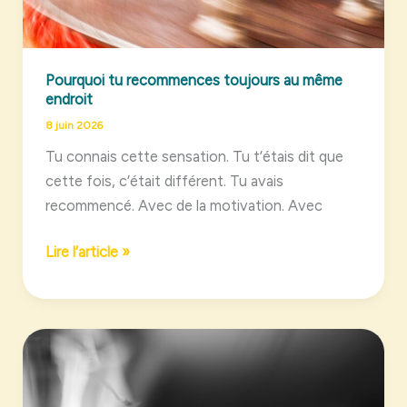
Pourquoi tu recommences toujours au même
endroit
8 juin 2026
Tu connais cette sensation. Tu t’étais dit que
cette fois, c’était différent. Tu avais
recommencé. Avec de la motivation. Avec
Pourquoi
Lire l’article »
tu
recommences
toujours
au
même
endroit