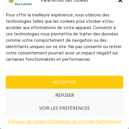
Paramètres des cookies
te
Services
parle
Shift & Shape
Pour offrir la meilleure expérience, nous utilisons des
?
technologies telles que les cookies pour stocker et/ou
Ma bulle d’oxygène
accéder aux informations de votre appareil. Consentir à
ces technologies nous permettra de traiter des données
Blog
comme votre comportement de navigation ou des
Les ateliers
identifiants uniques sur ce site. Ne pas consentir ou retirer
votre consentement pourrait avoir un impact négatif sur
Contact
certaines fonctionnalités et performances.
Droits d'auteur © 2026 Osez le présent (TVA:
BE0754.978.219)
ACCEPTER
REFUSER
VOIR LES PRÉFÉRENCES
Politique de cookies
Déclaration de confidentialité
Imprint