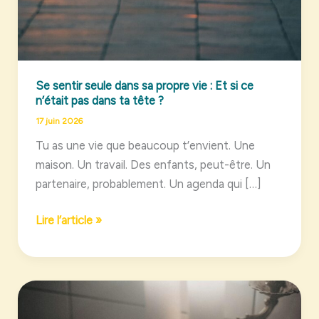
Se sentir seule dans sa propre vie : Et si ce
n’était pas dans ta tête ?
17 juin 2026
Tu as une vie que beaucoup t’envient. Une
maison. Un travail. Des enfants, peut-être. Un
partenaire, probablement. Un agenda qui […]
Se
Lire l’article »
sentir
seule
dans
sa
propre